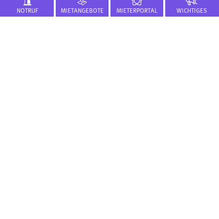
70597 Stuttgart
NOTRUF
MIETANGEBOTE
MIETERPORTAL
WICHTIGES
0711 9760-0
nf
fl
w
d
KURZWAHL
Presse
Karriere
FLÜWO Bau + Service GmbH
FLÜWO Stiftung
Geschäftsberichte
Mietwohnungen