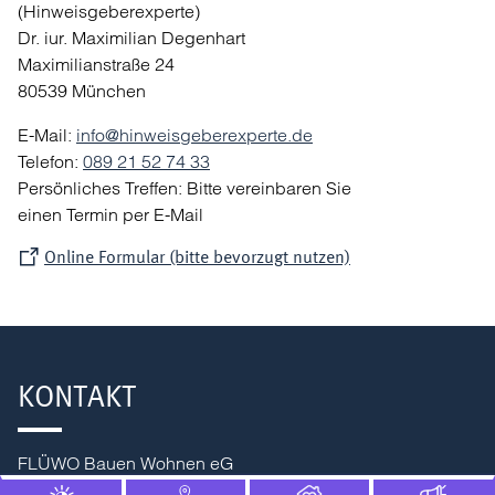
(Hinweisgeberexperte)
Dr. iur. Maximilian Degenhart
Maximilianstraße 24
80539 München
E-Mail:
nf
h
nw
sg
b
r
xp
rt
d
Telefon:
089 21 52 74 33
Persönliches Treffen: Bitte vereinbaren Sie
einen Termin per E-Mail
Online Formular (bitte bevorzugt nutzen)
KONTAKT
FLÜWO Bauen Wohnen eG
Löffelstraße 22-24