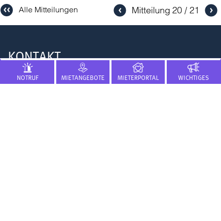
Mitteilung
20
21
Alle Mitteilungen
KONTAKT
NOTRUF
MIETANGEBOTE
MIETERPORTAL
WICHTIGES
FLÜWO Bauen Wohnen eG
Löffelstraße 22-24
70597 Stuttgart
0711 9760-0
nf
fl
w
d
KURZWAHL