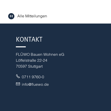
Alle Mitteilungen
KONTAKT
FLÜWO Bauen Wohnen eG
Löffelstraße 22-24
70597 Stuttgart
0711 9760-0
nf
fl
w
d