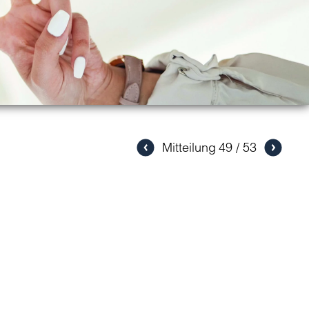
Mitteilung
49
53