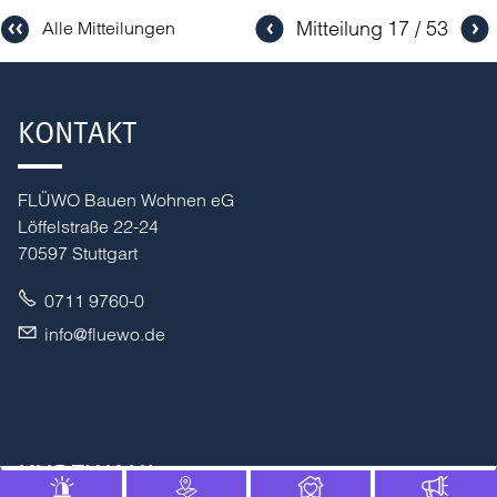
Mitteilung
17
53
Alle Mitteilungen
KONTAKT
FLÜWO Bauen Wohnen eG
Löffelstraße 22-24
70597 Stuttgart
0711 9760-0
nf
fl
w
d
KURZWAHL