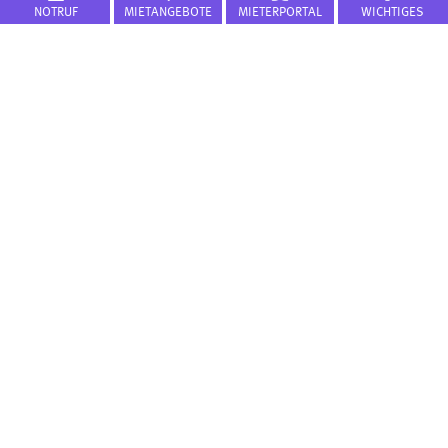
NOTRUF
MIETANGEBOTE
MIETERPORTAL
WICHTIGES
Presse
Karriere
FLÜWO Bau + Service GmbH
FLÜWO Stiftung
Geschäftsberichte
Mietwohnungen
FLÜWO Mietermagazin
FLÜWO Mieterportal
Projektentwicklung
Kontakt
Impressum