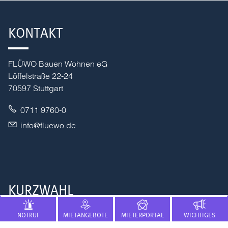
KONTAKT
FLÜWO Bauen Wohnen eG
Löffelstraße 22-24
70597 Stuttgart
0711 9760-0
nf
fl
w
d
KURZWAHL
NOTRUF
MIETANGEBOTE
MIETERPORTAL
WICHTIGES
Presse