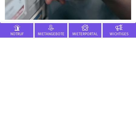
NOTRUF
MIETANGEBOTE
MIETERPORTAL
WICHTIGES
Mitteilung
4
21
Alle Mitteilungen
KONTAKT
FLÜWO Bauen Wohnen eG
Löffelstraße 22-24
70597 Stuttgart
0711 9760-0