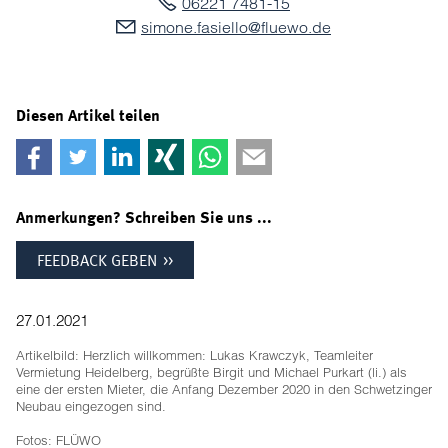
06221 7481-15
s
m
n
f
s
ll
fl
w
d
Diesen Artikel teilen
Anmerkungen? Schreiben Sie uns ...
FEEDBACK GEBEN
27.01.2021
Artikelbild: Herzlich willkommen: Lukas Krawczyk, Teamleiter
Vermietung Heidelberg, begrüßte Birgit und Michael Purkart (li.) als
eine der ersten Mieter, die Anfang Dezember 2020 in den Schwetzinger
Neubau eingezogen sind.
Fotos: FLÜWO